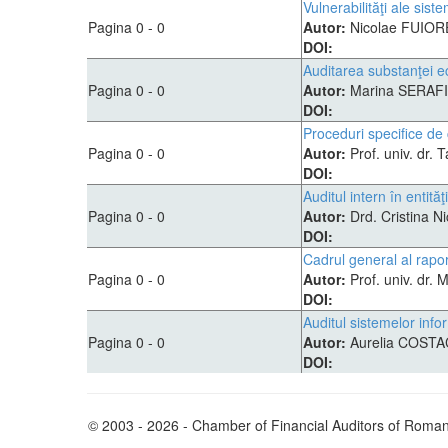
Vulnerabilităţi ale sis
Pagina 0 - 0
Autor:
Nicolae FUIOR
DOI:
Auditarea substanţei eco
Pagina 0 - 0
Autor:
Marina SERAF
DOI:
Proceduri specifice de c
Pagina 0 - 0
Autor:
Prof. univ. dr
DOI:
Auditul intern în entit
Pagina 0 - 0
Autor:
Drd. Cristina N
DOI:
Cadrul general al raport
Pagina 0 - 0
Autor:
Prof. univ. dr
DOI:
Auditul sistemelor info
Pagina 0 - 0
Autor:
Aurelia COST
DOI:
© 2003 - 2026 - Chamber of Financial Auditors of Roman