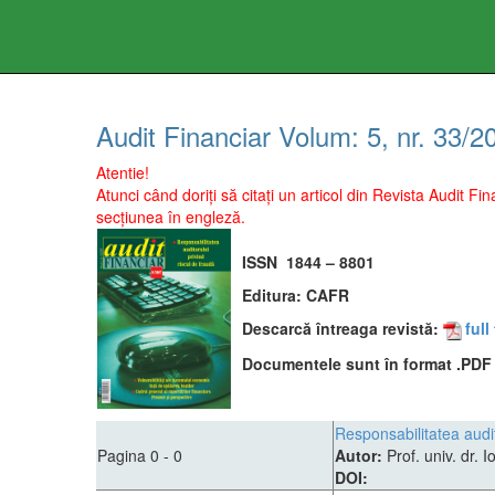
Audit Financiar
Volum:
5
, nr.
33
/
2
Atentie!
Atunci când doriți să citați un articol din Revista Audit 
secțiunea în engleză.
ISSN
1844 – 8801
Editura:
CAFR
Descarcă întreaga revistă:
full
Documentele sunt în format .PDF ş
Responsabilitatea audit
Pagina 0 - 0
Autor:
Prof. univ. dr.
DOI: