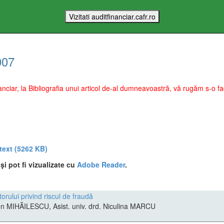
007
Financiar, la Bibliografia unui articol de-al dumneavoastră, vă rugăm s-o
 text
(5262 KB)
i pot fi vizualizate cu
Adobe Reader
.
orului privind riscul de fraudă
 Ion MIHĂILESCU, Asist. univ. drd. Niculina MARCU