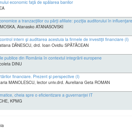
temului economic faţă de spălarea banilor
EA
nomice a tranzacţiilor cu părţi afiliate: poziţia auditorului în influenţare
IMOSKA, Atanasko ATANASOVSKI
ontrol intern şi auditarea acestuia la firmele de investiţii financiare (I)
. Tatiana DĂNESCU, drd. Ioan Ovidiu SPĂTĂCEAN
ăţile publice din România în contextul integrării europene
icoleta DINU
ărilor financiare. Prezent şi perspective (I)
. Maria MANOLESCU, lector univ.drd. Aureliana Geta ROMAN
rmatice, cheia spre o eficientizare a guvernanţei IT
ACHE, KPMG
ia