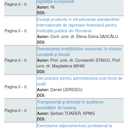
legislaţia europeană!
Pagina 0 - 0
Autor:
\N
DOI:
Evoluţii prudente în introducerea standardelor
internaţionale de raportare financiară pentru
Pagina 0 - 0
instituţiile publice din România
Autor:
Conf. univ. dr. Elena-Doina DASCĂLU
DOI:
Reevaluarea imobilizărilor corporale, în viziune
contabilă şi fiscală
Pagina 0 - 0
Autor:
Prof. univ. dr. Constantin STAICU, Prof.
univ. dr. Magdalena MIHAI
DOI:
Idei practice pentru administrarea unei firme de
audit
Pagina 0 - 0
Autor:
Daniel UDRESCU
DOI:
Transparenţă şi stricteţe în auditarea
societăţilor de leasing
Pagina 0 - 0
Autor:
Şerban TOADER, KPMG
DOI:
Exercitarea raţionamentului profesional la