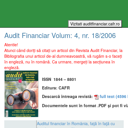
Audit Financiar
Volum:
4
, nr.
18
/
2006
Atentie!
Atunci când doriți să citați un articol din Revista Audit Financiar, la
Bibliografia unui articol de-al dumneavoastră, vă rugăm s-o faceți
în engleză, nu în română. Ca urmare, mergeți la secțiunea în
engleză.
ISSN
1844 – 8801
Editura:
CAFR
Descarcă întreaga revistă:
full text
(4596 
Documentele sunt în format .PDF şi pot fi vi
Auditul financiar în România, faţă în faţă cu