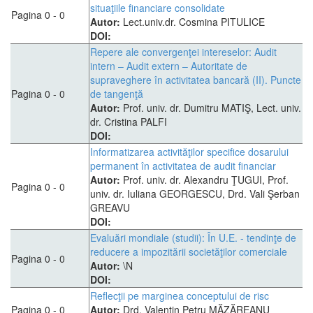
situaţiile financiare consolidate
Pagina 0 - 0
Autor:
Lect.univ.dr. Cosmina PITULICE
DOI:
Repere ale convergenţei intereselor: Audit
intern – Audit extern – Autoritate de
supraveghere în activitatea bancară (II). Puncte
Pagina 0 - 0
de tangenţă
Autor:
Prof. univ. dr. Dumitru MATIŞ, Lect. univ.
dr. Cristina PALFI
DOI:
Informatizarea activităţilor specifice dosarului
permanent în activitatea de audit financiar
Autor:
Prof. univ. dr. Alexandru ŢUGUI, Prof.
Pagina 0 - 0
univ. dr. Iuliana GEORGESCU, Drd. Vali Şerban
GREAVU
DOI:
Evaluări mondiale (studii): În U.E. - tendinţe de
reducere a impozitării societăţilor comerciale
Pagina 0 - 0
Autor:
\N
DOI:
Reflecţii pe marginea conceptului de risc
Pagina 0 - 0
Autor:
Drd. Valentin Petru MĂZĂREANU