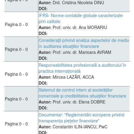
Autor:
Drd. Cristina Nicoleta DINU
DOI:
IFRS- Norme contabile globale caracterizate
prin calitate
Pagina 0 - 0
Autor:
Prof. univ. dr. Ana MORARIU
DOI:
Consideraţii privind analiza aspectelor de mediu
în auditarea situaţiilor financiare
Pagina 0 - 0
Autor:
Prof. univ. dr. Marioara AVRAM
DOI:
Responsabilitatea profesională a auditorului în
practica internaţională
Pagina 0 - 0
Autor:
Mircea LAZĂR, ACCA
DOI:
Sistemul de control intern al societăţilor
comerciale şi credibilitatea situaţiilor financiare
Pagina 0 - 0
Autor:
Prof. univ. dr. Elena DOBRE
DOI:
Documentar: "Reglementări europene privind
transparenţa pieţelor financiare"
Pagina 0 - 0
Autor:
Constantin ILIN-IANCU, PwC
DOI: