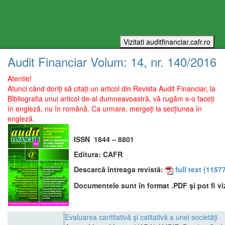
Audit Financiar
Volum:
14
, nr.
140
/
2016
Atentie!
Atunci când doriți să citați un articol din Revista Audit Financiar, la
Bibliografia unui articol de-al dumneavoastră, vă rugăm s-o faceți
în engleză, nu în română. Ca urmare, mergeți la secțiunea în
engleză.
ISSN
1844 – 8801
Editura:
CAFR
Descarcă întreaga revistă:
full text
(11577
Documentele sunt în format .PDF şi pot fi vi
Evaluarea cantitativă şi calitativă a unei societăţi