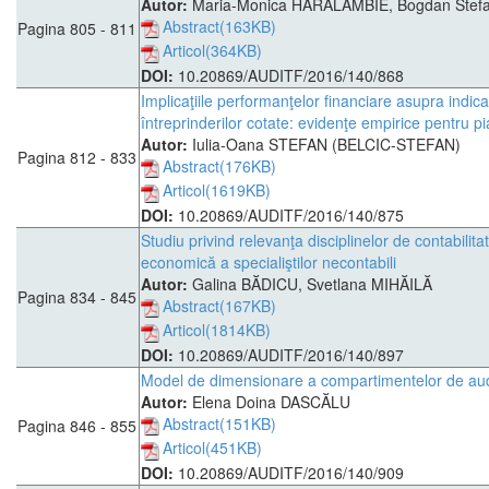
Autor:
Maria-Monica HARALAMBIE, Bogdan Ste
Abstract(163KB)
Pagina 805 - 811
Articol(364KB)
DOI:
10.20869/AUDITF/2016/140/868
Implicaţiile performanţelor financiare asupra indicat
întreprinderilor cotate: evidenţe empirice pentru 
Autor:
Iulia-Oana STEFAN (BELCIC-STEFAN)
Pagina 812 - 833
Abstract(176KB)
Articol(1619KB)
DOI:
10.20869/AUDITF/2016/140/875
Studiu privind relevanţa disciplinelor de contabilit
economică a specialiştilor necontabili
Autor:
Galina BĂDICU, Svetlana MIHĂILĂ
Pagina 834 - 845
Abstract(167KB)
Articol(1814KB)
DOI:
10.20869/AUDITF/2016/140/897
Model de dimensionare a compartimentelor de audit
Autor:
Elena Doina DASCĂLU
Abstract(151KB)
Pagina 846 - 855
Articol(451KB)
DOI:
10.20869/AUDITF/2016/140/909