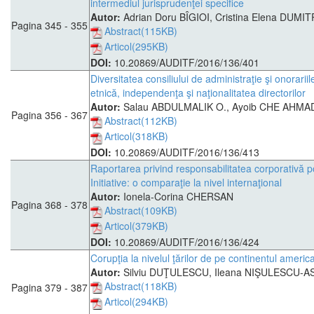
intermediul jurisprudenţei specifice
Autor:
Adrian Doru BÎGIOI, Cristina Elena DUMI
Pagina 345 - 355
Abstract(115KB)
Articol(295KB)
DOI:
10.20869/AUDITF/2016/136/401
Diversitatea consiliului de administraţie şi onorarii
etnică, independenţa şi naţionalitatea directorilor
Autor:
Salau ABDULMALIK O., Ayoib CHE AHMA
Pagina 356 - 367
Abstract(112KB)
Articol(318KB)
DOI:
10.20869/AUDITF/2016/136/413
Raportarea privind responsabilitatea corporativă po
Initiative: o comparaţie la nivel internaţional
Autor:
Ionela-Corina CHERSAN
Pagina 368 - 378
Abstract(109KB)
Articol(379KB)
DOI:
10.20869/AUDITF/2016/136/424
Corupţia la nivelul ţărilor de pe continentul amer
Autor:
Silviu DUŢULESCU, Ileana NIŞULESCU
Abstract(118KB)
Pagina 379 - 387
Articol(294KB)