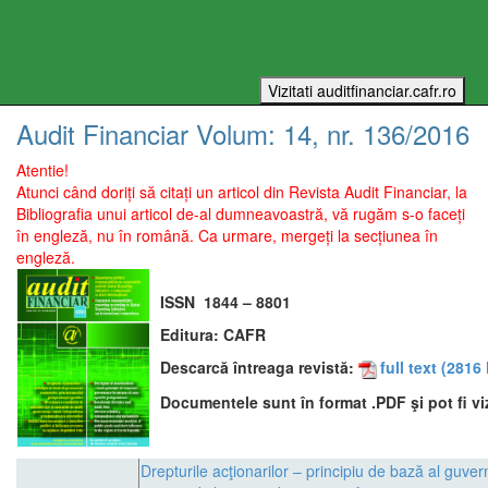
Audit Financiar
Volum:
14
, nr.
136
/
2016
Atentie!
Atunci când doriți să citați un articol din Revista Audit Financiar, la
Bibliografia unui articol de-al dumneavoastră, vă rugăm s-o faceți
în engleză, nu în română. Ca urmare, mergeți la secțiunea în
engleză.
ISSN
1844 – 8801
Editura:
CAFR
Descarcă întreaga revistă:
full text
(2816 
Documentele sunt în format .PDF şi pot fi vi
Drepturile acţionarilor – principiu de bază al guver