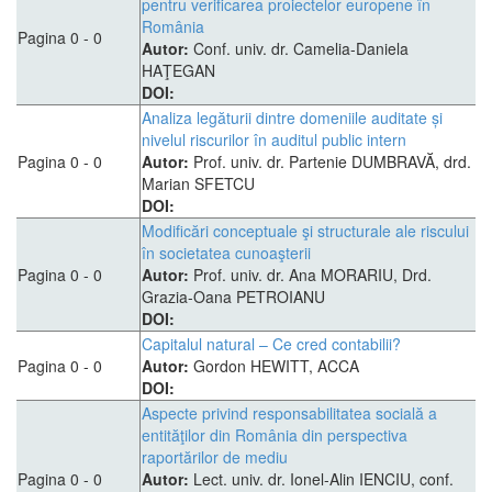
pentru verificarea proiectelor europene în
România
Pagina 0 - 0
Autor:
Conf. univ. dr. Camelia-Daniela
HAŢEGAN
DOI:
Analiza legăturii dintre domeniile auditate și
nivelul riscurilor în auditul public intern
Pagina 0 - 0
Autor:
Prof. univ. dr. Partenie DUMBRAVĂ, drd.
Marian SFETCU
DOI:
Modificări conceptuale şi structurale ale riscului
în societatea cunoaşterii
Pagina 0 - 0
Autor:
Prof. univ. dr. Ana MORARIU, Drd.
Grazia-Oana PETROIANU
DOI:
Capitalul natural – Ce cred contabilii?
Pagina 0 - 0
Autor:
Gordon HEWITT, ACCA
DOI:
Aspecte privind responsabilitatea socială a
entităţilor din România din perspectiva
raportărilor de mediu
Pagina 0 - 0
Autor:
Lect. univ. dr. Ionel-Alin IENCIU, conf.