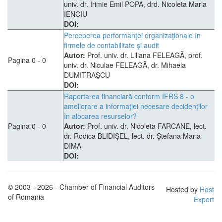
univ. dr. Irimie Emil POPA, drd. Nicoleta Maria
IENCIU
DOI:
Perceperea performanţei organizaţionale în
firmele de contabilitate şi audit
Autor:
Prof. univ. dr. Liliana FELEAGĂ, prof.
Pagina 0 - 0
univ. dr. Niculae FELEAGĂ, dr. Mihaela
DUMITRAŞCU
DOI:
Raportarea financiară conform IFRS 8 - o
ameliorare a informaţiei necesare decidenţilor
în alocarea resurselor?
Pagina 0 - 0
Autor:
Prof. univ. dr. Nicoleta FARCANE, lect.
dr. Rodica BLIDIȘEL, lect. dr. Ștefana Maria
DIMA
DOI:
© 2003 - 2026 - Chamber of Financial Auditors
Hosted by
Host
of Romania
Expert