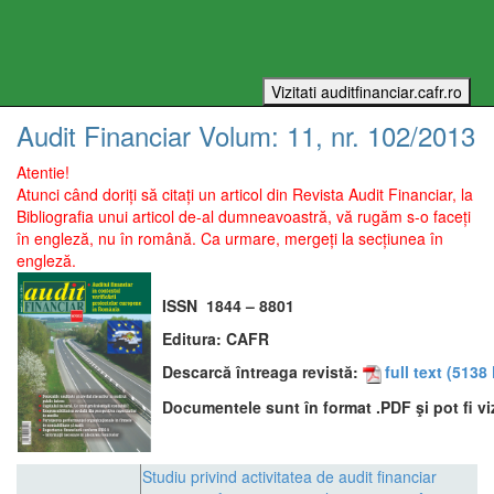
Audit Financiar
Volum:
11
, nr.
102
/
2013
Atentie!
Atunci când doriți să citați un articol din Revista Audit Financiar, la
Bibliografia unui articol de-al dumneavoastră, vă rugăm s-o faceți
în engleză, nu în română. Ca urmare, mergeți la secțiunea în
engleză.
ISSN
1844 – 8801
Editura:
CAFR
Descarcă întreaga revistă:
full text
(5138 
Documentele sunt în format .PDF şi pot fi vi
Studiu privind activitatea de audit financiar