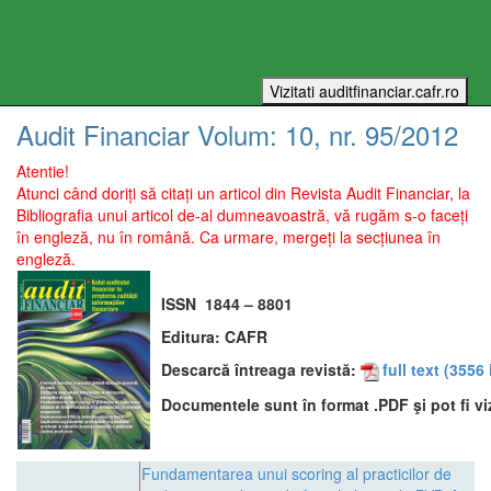
Audit Financiar
Volum:
10
, nr.
95
/
2012
Atentie!
Atunci când doriți să citați un articol din Revista Audit Financiar, la
Bibliografia unui articol de-al dumneavoastră, vă rugăm s-o faceți
în engleză, nu în română. Ca urmare, mergeți la secțiunea în
engleză.
ISSN
1844 – 8801
Editura:
CAFR
Descarcă întreaga revistă:
full text
(3556 
Documentele sunt în format .PDF şi pot fi vi
Fundamentarea unui scoring al practicilor de