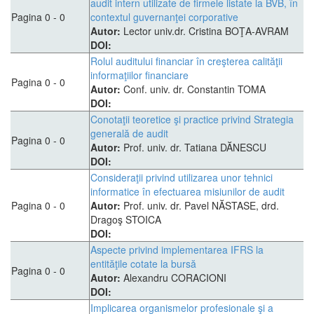
audit intern utilizate de firmele listate la BVB, în
Pagina 0 - 0
contextul guvernanţei corporative
Autor:
Lector univ.dr. Cristina BOŢA-AVRAM
DOI:
Rolul auditului financiar în creşterea calităţii
informaţiilor financiare
Pagina 0 - 0
Autor:
Conf. univ. dr. Constantin TOMA
DOI:
Conotaţii teoretice şi practice privind Strategia
generală de audit
Pagina 0 - 0
Autor:
Prof. univ. dr. Tatiana DĂNESCU
DOI:
Consideraţii privind utilizarea unor tehnici
informatice în efectuarea misiunilor de audit
Pagina 0 - 0
Autor:
Prof. univ. dr. Pavel NĂSTASE, drd.
Dragoş STOICA
DOI:
Aspecte privind implementarea IFRS la
entităţile cotate la bursă
Pagina 0 - 0
Autor:
Alexandru CORACIONI
DOI:
Implicarea organismelor profesionale şi a