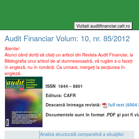
Audit Financiar
Volum:
10
, nr.
85
/
2012
Atentie!
Atunci când doriți să citați un articol din Revista Audit Financiar, la
Bibliografia unui articol de-al dumneavoastră, vă rugăm s-o faceți
în engleză, nu în română. Ca urmare, mergeți la secțiunea în
engleză.
ISSN
1844 – 8801
Editura:
CAFR
Descarcă întreaga revistă:
full text
(6504 
Documentele sunt în format .PDF şi pot fi vi
Analiza structurală comparativă a situaţiilor