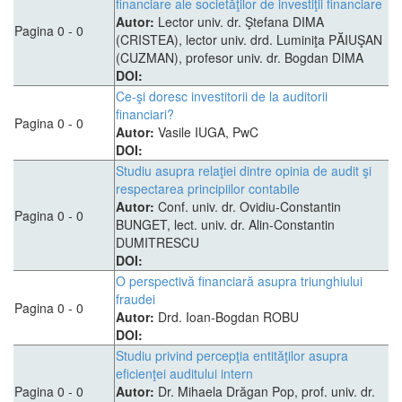
financiare ale societăţilor de investiţii financiare
Autor:
Lector univ. dr. Ştefana DIMA
Pagina 0 - 0
(CRISTEA), lector univ. drd. Luminiţa PĂIUŞAN
(CUZMAN), profesor univ. dr. Bogdan DIMA
DOI:
Ce-şi doresc investitorii de la auditorii
financiari?
Pagina 0 - 0
Autor:
Vasile IUGA, PwC
DOI:
Studiu asupra relaţiei dintre opinia de audit şi
respectarea principiilor contabile
Autor:
Conf. univ. dr. Ovidiu-Constantin
Pagina 0 - 0
BUNGET, lect. univ. dr. Alin-Constantin
DUMITRESCU
DOI:
O perspectivă financiară asupra triunghiului
fraudei
Pagina 0 - 0
Autor:
Drd. Ioan-Bogdan ROBU
DOI:
Studiu privind percepţia entităţilor asupra
eficienţei auditului intern
Pagina 0 - 0
Autor:
Dr. Mihaela Drăgan Pop, prof. univ. dr.