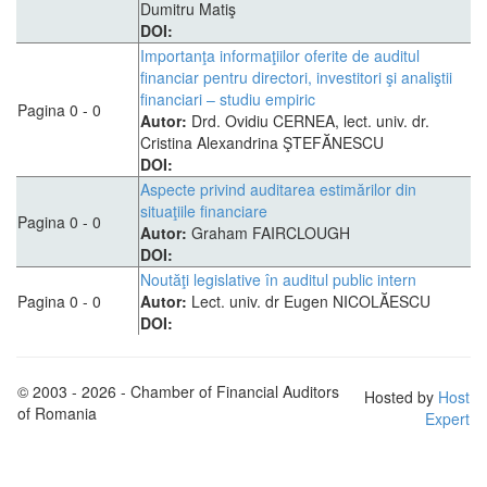
Dumitru Matiş
DOI:
Importanţa informaţiilor oferite de auditul
financiar pentru directori, investitori şi analiştii
financiari – studiu empiric
Pagina 0 - 0
Autor:
Drd. Ovidiu CERNEA, lect. univ. dr.
Cristina Alexandrina ŞTEFĂNESCU
DOI:
Aspecte privind auditarea estimărilor din
situaţiile financiare
Pagina 0 - 0
Autor:
Graham FAIRCLOUGH
DOI:
Noutăţi legislative în auditul public intern
Pagina 0 - 0
Autor:
Lect. univ. dr Eugen NICOLĂESCU
DOI:
© 2003 - 2026 - Chamber of Financial Auditors
Hosted by
Host
of Romania
Expert