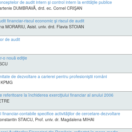
eptelor de audit intern şi control intern la entităţile publice
. Partenie DUMBRAVĂ, drd. ec. Cornel CRIŞAN
t financiar-riscul economic şi riscul de audit
 Ana MORARIU, Asist. univ. drd. Flavia STOIAN
or de audit
-o nouă ediţie
ESCU
unitate de dezvoltare a carierei pentru profesioniştii români
, KPMG
 referitoare la închiderea exerciţiului financiar al anului 2006
PETRE
 financiar-contabile specifice activităţilor de cercetare-dezvoltare
 Constantin STAICU, Prof. univ. dr. Magdalena MIHAI