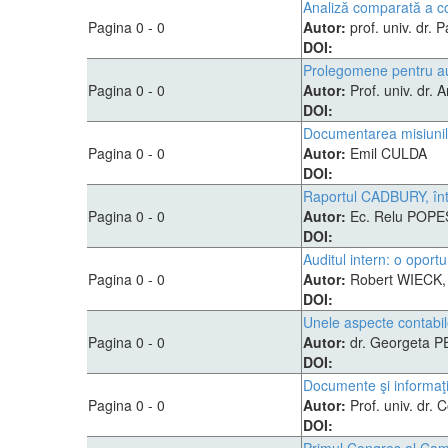
Analiză comparată a conc
Pagina 0 - 0
Autor:
prof. univ. dr
DOI:
Prolegomene pentru audi
Pagina 0 - 0
Autor:
Prof. univ. dr.
DOI:
Documentarea misiunil
Pagina 0 - 0
Autor:
Emil CULDA
DOI:
Raportul CADBURY, într
Pagina 0 - 0
Autor:
Ec. Relu POP
DOI:
Auditul intern: o oport
Pagina 0 - 0
Autor:
Robert WIECK
DOI:
Unele aspecte contabile
Pagina 0 - 0
Autor:
dr. Georgeta 
DOI:
Documente şi informaţii
Pagina 0 - 0
Autor:
Prof. univ. dr.
DOI: