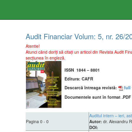
Audit Financiar
Volum:
5
, nr.
26
/
2
Atentie!
Atunci când doriți să citați un articol din Revista Audit 
secțiunea în engleză.
ISSN
1844 – 8801
Editura:
CAFR
Descarcă întreaga revistă:
full
Documentele sunt în format .PDF ş
Auditul intern – ieri, a
Pagina 0 - 0
Autor:
dr. Alexandru 
DOI: