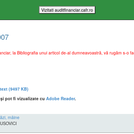
007
Financiar, la Bibliografia unui articol de-al dumneavoastră, vă rugăm s-o
 text
(9497 KB)
i pot fi vizualizate cu
Adobe Reader
.
stăzi, mâine
RUSOVICI