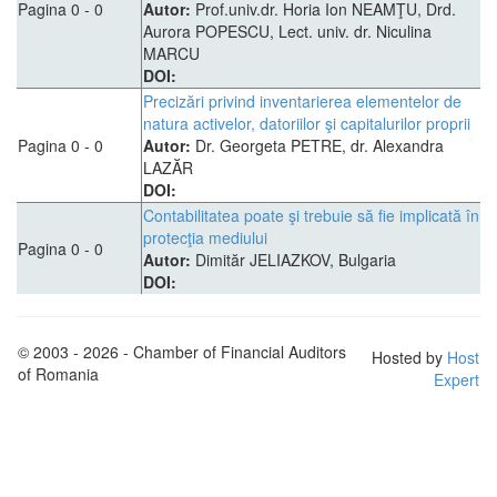
Pagina 0 - 0
Autor:
Prof.univ.dr. Horia Ion NEAMŢU, Drd.
Aurora POPESCU, Lect. univ. dr. Niculina
MARCU
DOI:
Precizări privind inventarierea elementelor de
natura activelor, datoriilor şi capitalurilor proprii
Pagina 0 - 0
Autor:
Dr. Georgeta PETRE, dr. Alexandra
LAZĂR
DOI:
Contabilitatea poate şi trebuie să fie implicată în
protecţia mediului
Pagina 0 - 0
Autor:
Dimităr JELIAZKOV, Bulgaria
DOI:
© 2003 - 2026 - Chamber of Financial Auditors
Hosted by
Host
of Romania
Expert