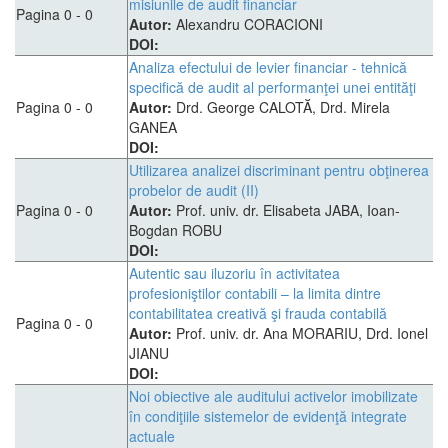
misiunile de audit financiar
Pagina 0 - 0
Autor:
Alexandru CORACIONI
DOI:
Analiza efectului de levier financiar - tehnică
specifică de audit al performanţei unei entităţi
Pagina 0 - 0
Autor:
Drd. George CALOTĂ, Drd. Mirela
GANEA
DOI:
Utilizarea analizei discriminant pentru obţinerea
probelor de audit (II)
Pagina 0 - 0
Autor:
Prof. univ. dr. Elisabeta JABA, Ioan-
Bogdan ROBU
DOI:
Autentic sau iluzoriu în activitatea
profesioniştilor contabili – la limita dintre
contabilitatea creativă şi frauda contabilă
Pagina 0 - 0
Autor:
Prof. univ. dr. Ana MORARIU, Drd. Ionel
JIANU
DOI:
Noi obiective ale auditului activelor imobilizate
în condiţiile sistemelor de evidenţă integrate
actuale