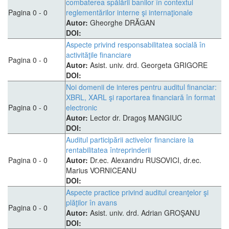
combaterea spălării banilor în contextul
Pagina 0 - 0
reglementărilor interne şi internaţionale
Autor:
Gheorghe DRĂGAN
DOI:
Aspecte privind responsabilitatea socială în
activităţile financiare
Pagina 0 - 0
Autor:
Asist. univ. drd. Georgeta GRIGORE
DOI:
Noi domenii de interes pentru auditul financiar:
XBRL, XARL şi raportarea financiară în format
Pagina 0 - 0
electronic
Autor:
Lector dr. Dragoş MANGIUC
DOI:
Auditul participării activelor financiare la
rentabilitatea întreprinderii
Pagina 0 - 0
Autor:
Dr.ec. Alexandru RUSOVICI, dr.ec.
Marius VORNICEANU
DOI:
Aspecte practice privind auditul creanţelor şi
plăţilor în avans
Pagina 0 - 0
Autor:
Asist. univ. drd. Adrian GROŞANU
DOI: