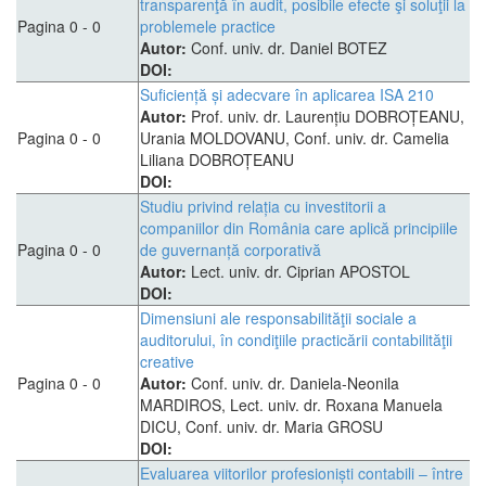
transparenţă în audit, posibile efecte şi soluţii la
Pagina 0 - 0
problemele practice
Autor:
Conf. univ. dr. Daniel BOTEZ
DOI:
Suficiență și adecvare în aplicarea ISA 210
Autor:
Prof. univ. dr. Laurențiu DOBROȚEANU,
Pagina 0 - 0
Urania MOLDOVANU, Conf. univ. dr. Camelia
Liliana DOBROȚEANU
DOI:
Studiu privind relația cu investitorii a
companiilor din România care aplică principiile
Pagina 0 - 0
de guvernanță corporativă
Autor:
Lect. univ. dr. Ciprian APOSTOL
DOI:
Dimensiuni ale responsabilităţii sociale a
auditorului, în condiţiile practicării contabilităţii
creative
Pagina 0 - 0
Autor:
Conf. univ. dr. Daniela-Neonila
MARDIROS, Lect. univ. dr. Roxana Manuela
DICU, Conf. univ. dr. Maria GROSU
DOI:
Evaluarea viitorilor profesioniști contabili – între