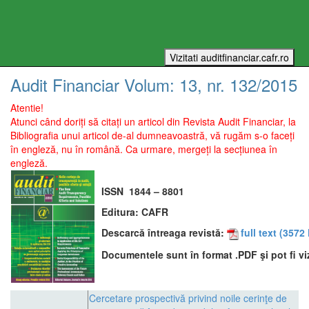
Audit Financiar
Volum:
13
, nr.
132
/
2015
Atentie!
Atunci când doriți să citați un articol din Revista Audit Financiar, la
Bibliografia unui articol de-al dumneavoastră, vă rugăm s-o faceți
în engleză, nu în română. Ca urmare, mergeți la secțiunea în
engleză.
ISSN
1844 – 8801
Editura:
CAFR
Descarcă întreaga revistă:
full text
(3572 
Documentele sunt în format .PDF şi pot fi vi
Cercetare prospectivă privind noile cerinţe de