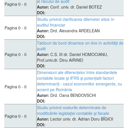
al riscului de audit
Pagina 0 - 0
Autor:
Conf. univ. dr. Daniel BOTEZ
DOI:
Studiu privind clarificarea dilemelor etice în
auditul financiar
Pagina 0 - 0
Autor:
Drd. Alexandra ARDELEAN
DOI:
Tablouri de bord dinamice on-line în activităţi de
audit
Pagina 0 - 0
Autor:
C.S. III dr. Daniel HOMOCIANU,
Prof.univ.dr. Dinu AIRINEI
DOI:
Dimensiuni ale diferențelor între standardele
contabile locale şi IFRS şi potențialii factori
determinanți - cazul economiilor emergente, cu
Pagina 0 - 0
accent pe România
Autor:
Drd. Oana BENDOVSCHI
DOI:
Studiu privind costurile determinate de
modificările legislaţiei contabile şi fiscale
Pagina 0 - 0
Autor:
Lector univ. dr. Adrian Doru BÎGIOI
DOI: