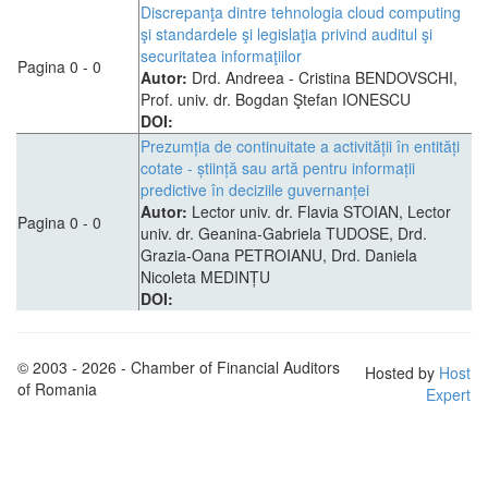
Discrepanţa dintre tehnologia cloud computing
şi standardele şi legislaţia privind auditul şi
securitatea informaţiilor
Pagina 0 - 0
Autor:
Drd. Andreea - Cristina BENDOVSCHI,
Prof. univ. dr. Bogdan Ştefan IONESCU
DOI:
Prezumția de continuitate a activității în entități
cotate - știință sau artă pentru informații
predictive în deciziile guvernanței
Autor:
Lector univ. dr. Flavia STOIAN, Lector
Pagina 0 - 0
univ. dr. Geanina-Gabriela TUDOSE, Drd.
Grazia-Oana PETROIANU, Drd. Daniela
Nicoleta MEDINȚU
DOI:
© 2003 - 2026 - Chamber of Financial Auditors
Hosted by
Host
of Romania
Expert