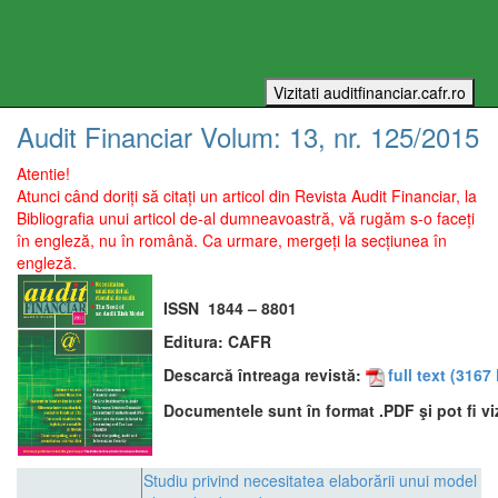
Audit Financiar
Volum:
13
, nr.
125
/
2015
Atentie!
Atunci când doriți să citați un articol din Revista Audit Financiar, la
Bibliografia unui articol de-al dumneavoastră, vă rugăm s-o faceți
în engleză, nu în română. Ca urmare, mergeți la secțiunea în
engleză.
ISSN
1844 – 8801
Editura:
CAFR
Descarcă întreaga revistă:
full text
(3167 
Documentele sunt în format .PDF şi pot fi vi
Studiu privind necesitatea elaborării unui model