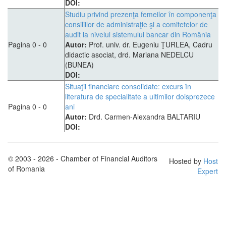
DOI:
Studiu privind prezenţa femeilor în componenţa
consiliilor de administraţie şi a comitetelor de
audit la nivelul sistemului bancar din România
Pagina 0 - 0
Autor:
Prof. univ. dr. Eugeniu ŢURLEA, Cadru
didactic asociat, drd. Mariana NEDELCU
(BUNEA)
DOI:
Situaţii financiare consolidate: excurs în
literatura de specialitate a ultimilor doisprezece
Pagina 0 - 0
ani
Autor:
Drd. Carmen-Alexandra BALTARIU
DOI:
© 2003 - 2026 - Chamber of Financial Auditors
Hosted by
Host
of Romania
Expert