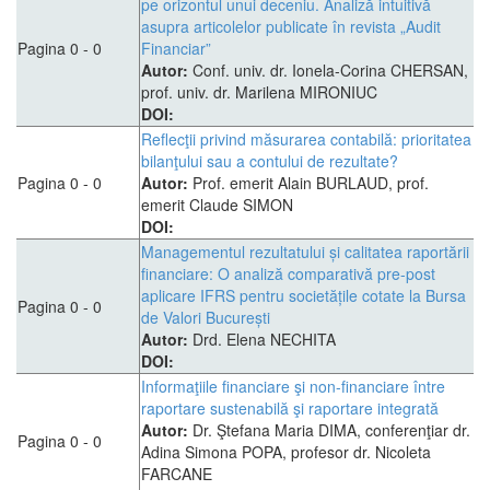
pe orizontul unui deceniu. Analiză intuitivă
asupra articolelor publicate în revista „Audit
Pagina 0 - 0
Financiar”
Autor:
Conf. univ. dr. Ionela-Corina CHERSAN,
prof. univ. dr. Marilena MIRONIUC
DOI:
Reflecţii privind măsurarea contabilă: prioritatea
bilanţului sau a contului de rezultate?
Pagina 0 - 0
Autor:
Prof. emerit Alain BURLAUD, prof.
emerit Claude SIMON
DOI:
Managementul rezultatului și calitatea raportării
financiare: O analiză comparativă pre-post
aplicare IFRS pentru societățile cotate la Bursa
Pagina 0 - 0
de Valori București
Autor:
Drd. Elena NECHITA
DOI:
Informaţiile financiare şi non-financiare între
raportare sustenabilă şi raportare integrată
Autor:
Dr. Ştefana Maria DIMA, conferenţiar dr.
Pagina 0 - 0
Adina Simona POPA, profesor dr. Nicoleta
FARCANE