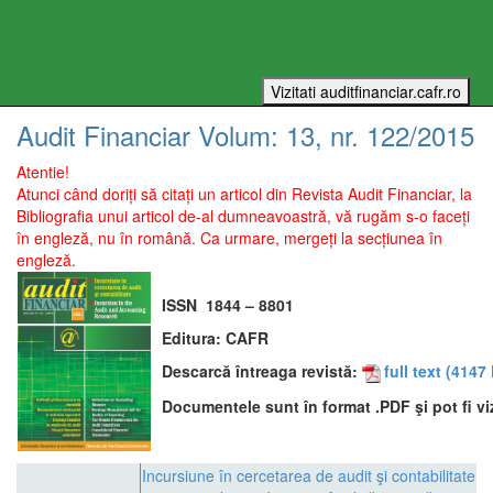
Audit Financiar
Volum:
13
, nr.
122
/
2015
Atentie!
Atunci când doriți să citați un articol din Revista Audit Financiar, la
Bibliografia unui articol de-al dumneavoastră, vă rugăm s-o faceți
în engleză, nu în română. Ca urmare, mergeți la secțiunea în
engleză.
ISSN
1844 – 8801
Editura:
CAFR
Descarcă întreaga revistă:
full text
(4147 
Documentele sunt în format .PDF şi pot fi vi
Incursiune în cercetarea de audit şi contabilitate