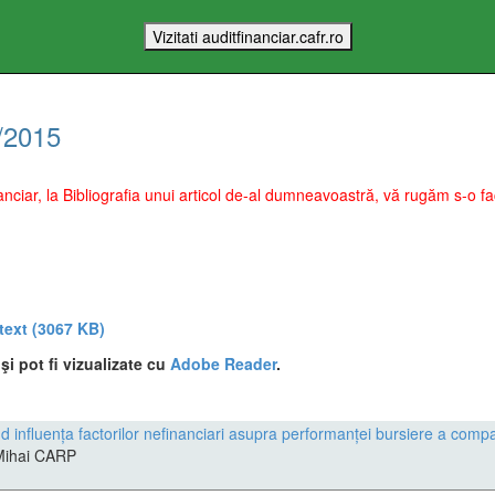
/
2015
Financiar, la Bibliografia unui articol de-al dumneavoastră, vă rugăm s-o
 text
(3067 KB)
i pot fi vizualizate cu
Adobe Reader
.
nd influența factorilor nefinanciari asupra performanței bursiere a comp
. Mihai CARP