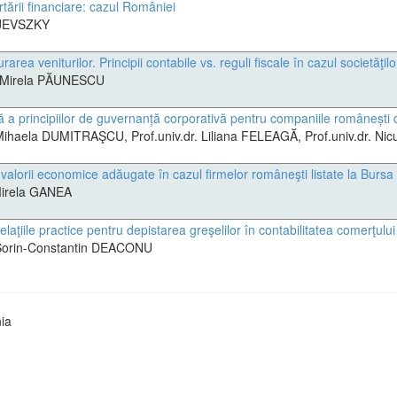
rtării financiare: cazul României
AJEVSZKY
ea veniturilor. Principii contabile vs. reguli fiscale în cazul societăţil
r. Mirela PĂUNESCU
 a principiilor de guvernanță corporativă pentru companiile românești 
r. Mihaela DUMITRAŞCU, Prof.univ.dr. Liliana FELEAGĂ, Prof.univ.dr. N
 valorii economice adăugate în cazul firmelor româneşti listate la Bursa
 Mirela GANEA
relaţiile practice pentru depistarea greşelilor în contabilitatea comerţul
. Sorin-Constantin DEACONU
ia