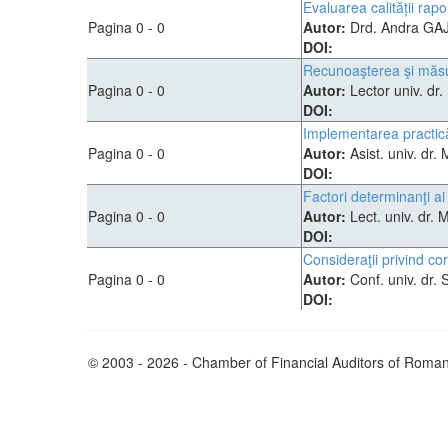
Evaluarea calității rapo
Pagina 0 - 0
Autor:
Drd. Andra G
DOI:
Recunoaşterea şi măsurar
Pagina 0 - 0
Autor:
Lector univ. d
DOI:
Implementarea practică
Pagina 0 - 0
Autor:
Asist. univ. d
DOI:
Factori determinanţi ai
Pagina 0 - 0
Autor:
Lect. univ. dr.
DOI:
Consideraţii privind co
Pagina 0 - 0
Autor:
Conf. univ. dr
DOI:
© 2003 - 2026 - Chamber of Financial Auditors of Roman