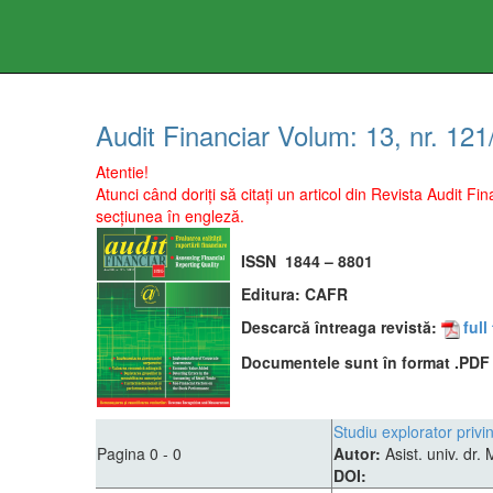
Audit Financiar
Volum:
13
, nr.
121
Atentie!
Atunci când doriți să citați un articol din Revista Audit 
secțiunea în engleză.
ISSN
1844 – 8801
Editura:
CAFR
Descarcă întreaga revistă:
full
Documentele sunt în format .PDF ş
Studiu explorator privi
Pagina 0 - 0
Autor:
Asist. univ. dr
DOI: