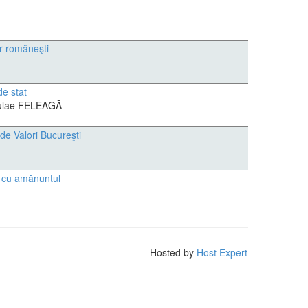
or româneşti
de stat
iculae FELEAGĂ
 de Valori Bucureşti
ui cu amănuntul
Hosted by
Host Expert