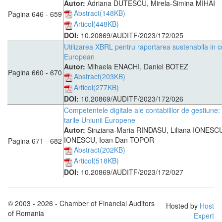
Autor:
Adriana DUTESCU, Mirela-Simina MIHAI
Abstract(148KB)
Pagina 646 - 659
Articol(448KB)
DOI:
10.20869/AUDITF/2023/172/025
Utilizarea XBRL pentru raportarea sustenabila in c
European
Autor:
Mihaela ENACHI, Daniel BOTEZ
Pagina 660 - 670
Abstract(203KB)
Articol(277KB)
DOI:
10.20869/AUDITF/2023/172/026
Competentele digitale ale contabililor de gestiune:
tarile Uniunii Europene
Autor:
Sinziana-Maria RINDASU, Liliana IONES
IONESCU, Ioan Dan TOPOR
Pagina 671 - 682
Abstract(202KB)
Articol(518KB)
DOI:
10.20869/AUDITF/2023/172/027
© 2003 - 2026 - Chamber of Financial Auditors
Hosted by
Host
of Romania
Expert