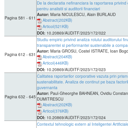
De la declaratia nefinanciara la raportarea privind 
pentru analistii si auditorii financiari
Autor:
Maria NICULESCU, Alain BURLAUD
Pagina 581 - 611
Abstract(202KB)
Articol(521KB)
DOI:
10.20869/AUDITF/2023/172/022
Studiu empiric privind analiza rolului auditorului fi
transparentei si performantei sustenabile a compan
Autor:
Maria GROSU, Costel ISTRATE, Ioan Bo
Pagina 612 - 631
Abstract(204KB)
Articol(446KB)
DOI:
10.20869/AUDITF/2023/172/023
Calitatea raportarilor corporative vazuta prin pris
sustenabilitate. Analiza de continut pe baza factori
guvernanta
Autor:
Paul-Gheorghe BAHNEAN, Ovidiu Constant
Pagina 632 - 645
DUMITRESCU
Abstract(202KB)
Articol(376KB)
DOI:
10.20869/AUDITF/2023/172/024
Contextul tehnologic extern al Inteligentei Artificiale