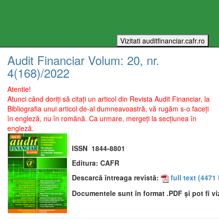
Audit Financiar
Volum:
20
, nr.
4(168)
/
2022
Atentie!
Atunci când doriți să citați un articol din Revista Audit Financiar, la
Bibliografia unui articol de-al dumneavoastră, vă rugăm s-o faceți
în engleză, nu în română. Ca urmare, mergeți la secțiunea în
engleză.
ISSN
1844-8801
Editura:
CAFR
Descarcă întreaga revistă:
full text
(4471 
Documentele sunt în format .PDF şi pot fi vi