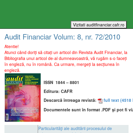
Audit Financiar
Volum:
8
, nr.
72
/
2010
Atentie!
Atunci când doriți să citați un articol din Revista Audit Financiar, la
Bibliografia unui articol de-al dumneavoastră, vă rugăm s-o faceți
în engleză, nu în română. Ca urmare, mergeți la secțiunea în
engleză.
ISSN
1844 – 8801
Editura:
CAFR
Descarcă întreaga revistă:
full text
(4518 
Documentele sunt în format .PDF şi pot fi vi
Particularităţi ale auditării procesului de