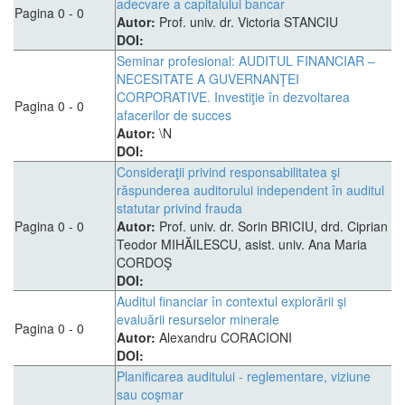
adecvare a capitalului bancar
Pagina 0 - 0
Autor:
Prof. univ. dr. Victoria STANCIU
DOI:
Seminar profesional: AUDITUL FINANCIAR –
NECESITATE A GUVERNANŢEI
CORPORATIVE. Investiţie în dezvoltarea
Pagina 0 - 0
afacerilor de succes
Autor:
\N
DOI:
Consideraţii privind responsabilitatea şi
răspunderea auditorului independent în auditul
statutar privind frauda
Pagina 0 - 0
Autor:
Prof. univ. dr. Sorin BRICIU, drd. Ciprian
Teodor MIHĂILESCU, asist. univ. Ana Maria
CORDOŞ
DOI:
Auditul financiar în contextul explorării şi
evaluării resurselor minerale
Pagina 0 - 0
Autor:
Alexandru CORACIONI
DOI:
Planificarea auditului - reglementare, viziune
sau coşmar