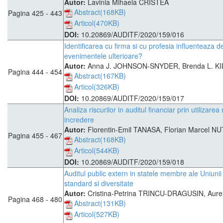
Autor:
Lavinia Mihaela CRISTEA
Abstract(168KB)
Pagina 425 - 443
Articol(470KB)
DOI:
10.20869/AUDITF/2020/159/016
Identificarea cu firma si cu profesia influenteaza dec
evenimentele ulterioare?
Autor:
Anna J. JOHNSON-SNYDER, Brenda L. 
Pagina 444 - 454
Abstract(167KB)
Articol(326KB)
DOI:
10.20869/AUDITF/2020/159/017
Analiza riscurilor in auditul financiar prin utilizarea
incredere
Autor:
Florentin-Emil TANASA, Florian Marcel N
Pagina 455 - 467
Abstract(168KB)
Articol(544KB)
DOI:
10.20869/AUDITF/2020/159/018
Auditul public extern in statele membre ale Uniunii
standard si diversitate
Autor:
Cristina-Petrina TRINCU-DRAGUSIN, Aur
Pagina 468 - 480
Abstract(131KB)
Articol(527KB)