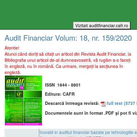
Audit Financiar
Volum:
18
, nr.
159
/
2020
Atentie!
Atunci când doriți să citați un articol din Revista Audit Financiar, la
Bibliografia unui articol de-al dumneavoastră, vă rugăm s-o faceți
în engleză, nu în română. Ca urmare, mergeți la secțiunea în
engleză.
ISSN
1844 - 8801
Editura:
CAFR
Descarcă întreaga revistă:
full text
(5737 
Documentele sunt în format .PDF şi pot fi vi
Inovatii in auditul financiar bazate pe tehnologiile