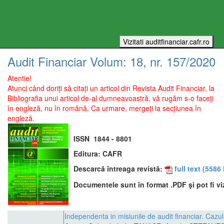
Audit Financiar
Volum:
18
, nr.
157
/
2020
Atentie!
Atunci când doriți să citați un articol din Revista Audit Financiar, la
Bibliografia unui articol de-al dumneavoastră, vă rugăm s-o faceți
în engleză, nu în română. Ca urmare, mergeți la secțiunea în
engleză.
ISSN
1844 - 8801
Editura:
CAFR
Descarcă întreaga revistă:
full text
(5586 
Documentele sunt în format .PDF şi pot fi vi
Independenta in misiunile de audit financiar. Cazu