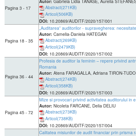
Autor:
Gabriela Lidia TANASE, Aurelia STEFAN
Abstract(271KB)
Pagina 3 - 17
Articol(506KB)
DOI:
10.20869/AUDITF/2020/157/001
„Auditarea” auditorilor - supravegherea: necesitate
Autor:
Camelia-Daniela HATEGAN
Abstract(269KB)
Pagina 18 - 35
Articol(2479KB)
DOI:
10.20869/AUDITF/2020/157/002
Profesia de auditor la feminin – repere privind ant
Romania
Autor:
Atena FARAGALLA, Adriana TIRON-TUDO
Pagina 36 - 44
Abstract(274KB)
Articol(358KB)
DOI:
10.20869/AUDITF/2020/157/003
Mize si provocari privind activitatea auditorului in 
Autor:
Nicoleta FARCANE, Delia DELIU
Abstract(273KB)
Pagina 45 - 72
Articol(738KB)
DOI:
10.20869/AUDITF/2020/157/004
Calitatea misiunilor de audit financiar prin prisma 