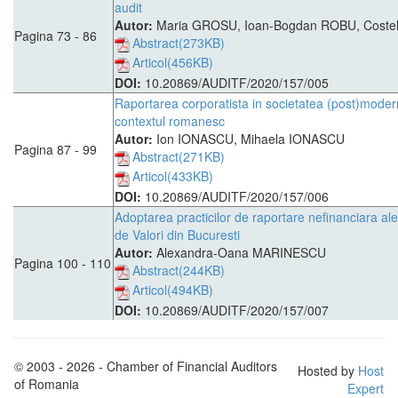
audit
Autor:
Maria GROSU, Ioan-Bogdan ROBU, Coste
Pagina 73 - 86
Abstract(273KB)
Articol(456KB)
DOI:
10.20869/AUDITF/2020/157/005
Raportarea corporatista in societatea (post)modern
contextul romanesc
Autor:
Ion IONASCU, Mihaela IONASCU
Pagina 87 - 99
Abstract(271KB)
Articol(433KB)
DOI:
10.20869/AUDITF/2020/157/006
Adoptarea practicilor de raportare nefinanciara al
de Valori din Bucuresti
Autor:
Alexandra-Oana MARINESCU
Pagina 100 - 110
Abstract(244KB)
Articol(494KB)
DOI:
10.20869/AUDITF/2020/157/007
© 2003 - 2026 - Chamber of Financial Auditors
Hosted by
Host
of Romania
Expert