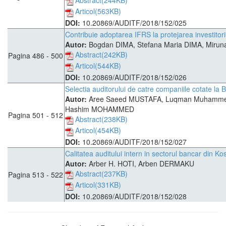
Abstract(244KB)
Articol(563KB)
DOI:
10.20869/AUDITF/2018/152/025
Contribuie adoptarea IFRS la protejarea investitori
Autor:
Bogdan DIMA, Stefana Maria DIMA, Miru
Abstract(242KB)
Pagina 486 - 500
Articol(544KB)
DOI:
10.20869/AUDITF/2018/152/026
Selectia auditorului de catre companiile cotate la 
Autor:
Aree Saeed MUSTAFA, Luqman Muhamme
Hashim MOHAMMED
Pagina 501 - 512
Abstract(238KB)
Articol(454KB)
DOI:
10.20869/AUDITF/2018/152/027
Calitatea auditului intern in sectorul bancar din K
Autor:
Arber H. HOTI, Arben DERMAKU
Abstract(237KB)
Pagina 513 - 522
Articol(331KB)
DOI:
10.20869/AUDITF/2018/152/028