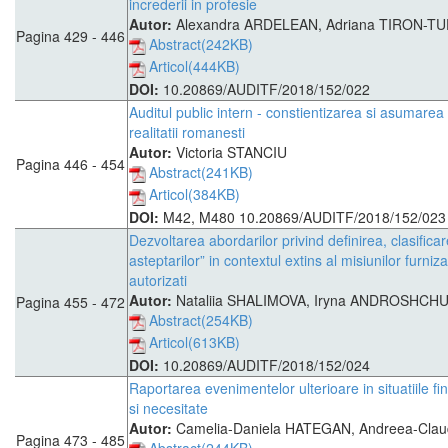
increderii in profesie
Autor:
Alexandra ARDELEAN, Adriana TIRON-T
Pagina 429 - 446
Abstract(242KB)
Articol(444KB)
DOI:
10.20869/AUDITF/2018/152/022
Auditul public intern - constientizarea si asumarea 
realitatii romanesti
Autor:
Victoria STANCIU
Pagina 446 - 454
Abstract(241KB)
Articol(384KB)
DOI:
M42, M480 10.20869/AUDITF/2018/152/023
Dezvoltarea abordarilor privind definirea, clasifica
asteptarilor” in contextul extins al misiunilor furniz
autorizati
Autor:
Nataliia SHALIMOVA, Iryna ANDROSHCH
Pagina 455 - 472
Abstract(254KB)
Articol(613KB)
DOI:
10.20869/AUDITF/2018/152/024
Raportarea evenimentelor ulterioare in situatiile fin
si necesitate
Autor:
Camelia-Daniela HATEGAN, Andreea-Cla
Pagina 473 - 485