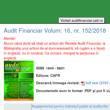
Audit Financiar
Volum:
16
, nr.
152
/
2018
Atentie!
Atunci când doriți să citați un articol din Revista Audit Financiar, la
Bibliografia unui articol de-al dumneavoastră, vă rugăm s-o faceți
în engleză, nu în română. Ca urmare, mergeți la secțiunea în
engleză.
ISSN
1844 - 8801
Editura:
CAFR
Descarcă întreaga revistă:
full text
(3707 
Documentele sunt în format .PDF şi pot fi vi
Angajamentul pentru interesul public al auditorilor 