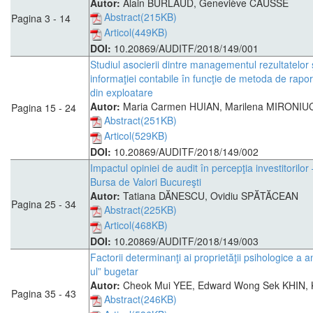
Autor:
Alain BURLAUD, Geneviève CAUSSE
Abstract(215KB)
Pagina 3 - 14
Articol(449KB)
DOI:
10.20869/AUDITF/2018/149/001
Studiul asocierii dintre managementul rezultatelor 
informaţiei contabile în funcţie de metoda de rapor
din exploatare
Autor:
Maria Carmen HUIAN, Marilena MIRONIUC
Pagina 15 - 24
Abstract(251KB)
Articol(529KB)
DOI:
10.20869/AUDITF/2018/149/002
Impactul opiniei de audit în percepţia investitorilor
Bursa de Valori Bucureşti
Autor:
Tatiana DĂNESCU, Ovidiu SPĂTĂCEAN
Pagina 25 - 34
Abstract(225KB)
Articol(468KB)
DOI:
10.20869/AUDITF/2018/149/003
Factorii determinanţi ai proprietăţii psihologice a an
ul” bugetar
Autor:
Cheok Mui YEE, Edward Wong Sek KHIN, 
Pagina 35 - 43
Abstract(246KB)