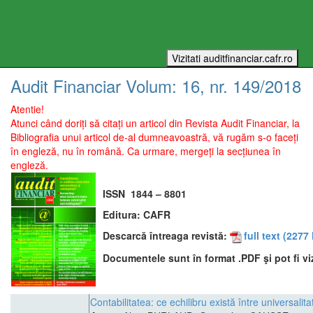
Audit Financiar
Volum:
16
, nr.
149
/
2018
Atentie!
Atunci când doriți să citați un articol din Revista Audit Financiar, la
Bibliografia unui articol de-al dumneavoastră, vă rugăm s-o faceți
în engleză, nu în română. Ca urmare, mergeți la secțiunea în
engleză.
ISSN
1844 – 8801
Editura:
CAFR
Descarcă întreaga revistă:
full text
(2277 
Documentele sunt în format .PDF şi pot fi vi
Contabilitatea: ce echilibru există între universalit