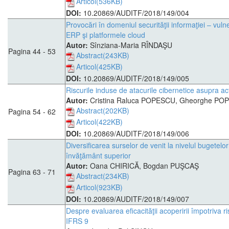
Articol(536KB)
DOI:
10.20869/AUDITF/2018/149/004
Provocări în domeniul securităţii informaţiei – vulner
ERP şi platformele cloud
Autor:
Sînziana-Maria RÎNDAŞU
Pagina 44 - 53
Abstract(243KB)
Articol(425KB)
DOI:
10.20869/AUDITF/2018/149/005
Riscurile induse de atacurile cibernetice asupra acti
Autor:
Cristina Raluca POPESCU, Gheorghe P
Abstract(202KB)
Pagina 54 - 62
Articol(422KB)
DOI:
10.20869/AUDITF/2018/149/006
Diversificarea surselor de venit la nivelul bugetelor 
învăţământ superior
Autor:
Oana CHIRICĂ, Bogdan PUŞCAŞ
Pagina 63 - 71
Abstract(234KB)
Articol(923KB)
DOI:
10.20869/AUDITF/2018/149/007
Despre evaluarea eficacităţii acoperirii împotriva ri
IFRS 9