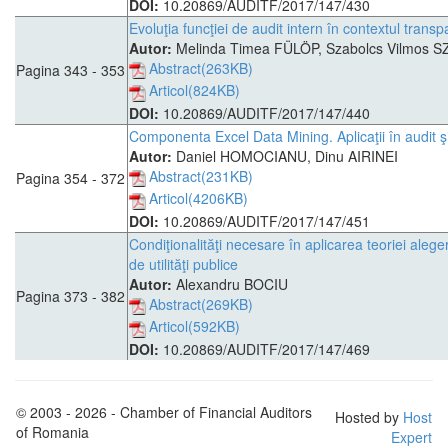
DOI:
10.20869/AUDITF/2017/147/430
Evoluţia funcţiei de audit intern în contextul trans
Autor:
Melinda Timea FÜLÖP, Szabolcs Vilmos 
Abstract(263KB)
Pagina 343 - 353
Articol(824KB)
DOI:
10.20869/AUDITF/2017/147/440
Componenta Excel Data Mining. Aplicaţii în audit şi
Autor:
Daniel HOMOCIANU, Dinu AIRINEI
Abstract(231KB)
Pagina 354 - 372
Articol(4206KB)
DOI:
10.20869/AUDITF/2017/147/451
Condiţionalităţi necesare în aplicarea teoriei alegeri
de utilităţi publice
Autor:
Alexandru BOCIU
Pagina 373 - 382
Abstract(269KB)
Articol(592KB)
DOI:
10.20869/AUDITF/2017/147/469
© 2003 - 2026 - Chamber of Financial Auditors
Hosted by
Host
of Romania
Expert