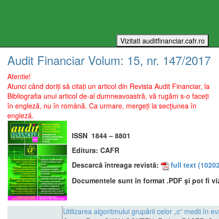
Audit Financiar
Volum:
15
, nr.
147
/
2017
Atentie!
Atunci când doriți să citați un articol din Revista Audit Financiar, la
Bibliografia unui articol de-al dumneavoastră, vă rugăm s-o faceți
în engleză, nu în română. Ca urmare, mergeți la secțiunea în
engleză.
ISSN
1844 – 8801
Editura:
CAFR
Descarcă întreaga revistă:
full text
(10202
Documentele sunt în format .PDF şi pot fi vi
Utilizarea algoritmului grupării celor „c” medii în e