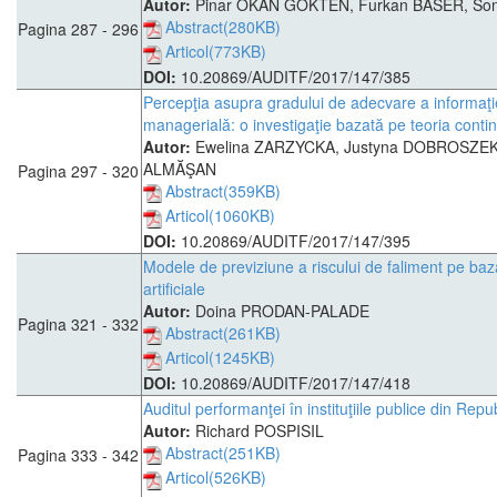
Autor:
Pinar OKAN GOKTEN, Furkan BASER, S
Abstract(280KB)
Pagina 287 - 296
Articol(773KB)
DOI:
10.20869/AUDITF/2017/147/385
Percepţia asupra gradului de adecvare a informaţie
managerială: o investigaţie bazată pe teoria conti
Autor:
Ewelina ZARZYCKA, Justyna DOBROSZEK, 
ALMĂŞAN
Pagina 297 - 320
Abstract(359KB)
Articol(1060KB)
DOI:
10.20869/AUDITF/2017/147/395
Modele de previziune a riscului de faliment pe baz
artificiale
Autor:
Doina PRODAN-PALADE
Pagina 321 - 332
Abstract(261KB)
Articol(1245KB)
DOI:
10.20869/AUDITF/2017/147/418
Auditul performanţei în instituţiile publice din Rep
Autor:
Richard POSPISIL
Abstract(251KB)
Pagina 333 - 342
Articol(526KB)