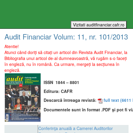
Audit Financiar
Volum:
11
, nr.
101
/
2013
Atentie!
Atunci când doriți să citați un articol din Revista Audit Financiar, la
Bibliografia unui articol de-al dumneavoastră, vă rugăm s-o faceți
în engleză, nu în română. Ca urmare, mergeți la secțiunea în
engleză.
ISSN
1844 – 8801
Editura:
CAFR
Descarcă întreaga revistă:
full text
(6611 
Documentele sunt în format .PDF şi pot fi vi
Conferinţa anuală a Camerei Auditorilor