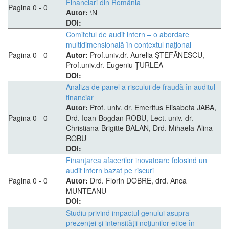
Financiari din România
Pagina 0 - 0
Autor:
\N
DOI:
Comitetul de audit intern – o abordare
multidimensională în contextul naţional
Pagina 0 - 0
Autor:
Prof.univ.dr. Aurelia ŞTEFĂNESCU,
Prof.univ.dr. Eugeniu ŢURLEA
DOI:
Analiza de panel a riscului de fraudă în auditul
financiar
Autor:
Prof. univ. dr. Emeritus Elisabeta JABA,
Pagina 0 - 0
Drd. Ioan-Bogdan ROBU, Lect. univ. dr.
Christiana-Brigitte BALAN, Drd. Mihaela-Alina
ROBU
DOI:
Finanţarea afacerilor inovatoare folosind un
audit intern bazat pe riscuri
Pagina 0 - 0
Autor:
Drd. Florin DOBRE, drd. Anca
MUNTEANU
DOI:
Studiu privind impactul genului asupra
prezenţei şi intensităţii noţiunilor etice în