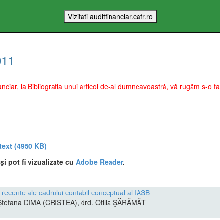
011
Financiar, la Bibliografia unui articol de-al dumneavoastră, vă rugăm s-o
 text
(4950 KB)
i pot fi vizualizate cu
Adobe Reader
.
le recente ale cadrului contabil conceptual al IASB
. Ştefana DIMA (CRISTEA), drd. Otilia ŞĂRĂMĂT