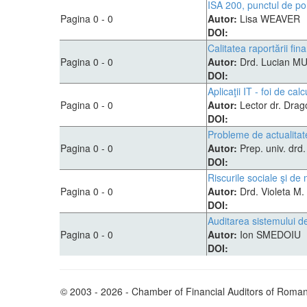
ISA 200, punctul de por
Pagina 0 - 0
Autor:
Lisa WEAVER
DOI:
Calitatea raportării fi
Pagina 0 - 0
Autor:
Drd. Lucian MU
DOI:
Aplicaţii IT - foi de calc
Pagina 0 - 0
Autor:
Lector dr. Dr
DOI:
Probleme de actualitat
Pagina 0 - 0
Autor:
Prep. univ. dr
DOI:
Riscurile sociale şi de
Pagina 0 - 0
Autor:
Drd. Violeta M.
DOI:
Auditarea sistemului de
Pagina 0 - 0
Autor:
Ion SMEDOIU
DOI:
© 2003 - 2026 - Chamber of Financial Auditors of Roman