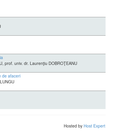
U
ia
NU, prof. univ. dr. Laurenţiu DOBROŢEANU
e de afaceri
I. LUNGU
Hosted by
Host Expert