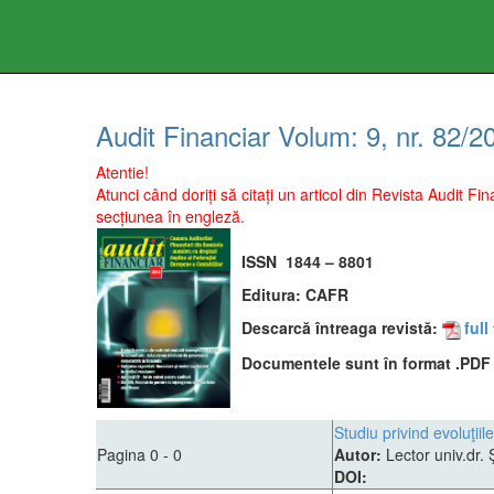
Audit Financiar
Volum:
9
, nr.
82
/
2
Atentie!
Atunci când doriți să citați un articol din Revista Audit 
secțiunea în engleză.
ISSN
1844 – 8801
Editura:
CAFR
Descarcă întreaga revistă:
full
Documentele sunt în format .PDF ş
Studiu privind evoluţii
Pagina 0 - 0
Autor:
Lector univ.dr
DOI: