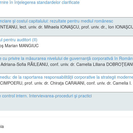
nire în înţelegerea standardelor clarificate
nanciare şi costul capitalului: rezultate pentru mediul românesc
NTEANU, lect. univ. dr. Mihaela IONAŞCU, prof. univ. dr., Ion IONAŞC
ul pentru auditori (II)
agoş Marian MANGIUC
e cu privire la măsurarea nivelului de guvernanţă corporativă în Român
d. Adriana-Sofia RĂILEANU, conf. univ. dr. Camelia Liliana DOBROŢEA
 mediu: de la raportarea responsabilităţii corporative la strategii modern
 CIMPOERU, prof. univ. dr. Chiraţa CARAIANI, conf. univ. dr. Camelia 
 control intern. Intervievarea-proceduri şi practici
ia